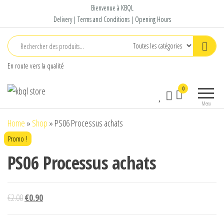
Aller
Bienvenue à KBQL
au
Delivery | Terms and Conditions | Opening Hours
contenu
En route vers la qualité
kbql
Magasin
0
store
Qualité
Menu
Home
»
Shop
»
PS06 Processus achats
Promo !
PS06 Processus achats
Le
Le
€
2.00
€
0.90
prix
prix