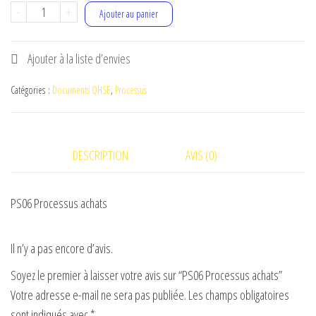
initial
actuel
quantité
-
+
Ajouter au panier
était :
est :
de
€2.00.
€0.90.
PS06
Ajouter à la liste d’envies
Processus
achats
Catégories :
Documents QHSE
,
Processus
DESCRIPTION
AVIS (0)
PS06 Processus achats
Il n’y a pas encore d’avis.
Soyez le premier à laisser votre avis sur “PS06 Processus achats”
Votre adresse e-mail ne sera pas publiée.
Les champs obligatoires
sont indiqués avec
*