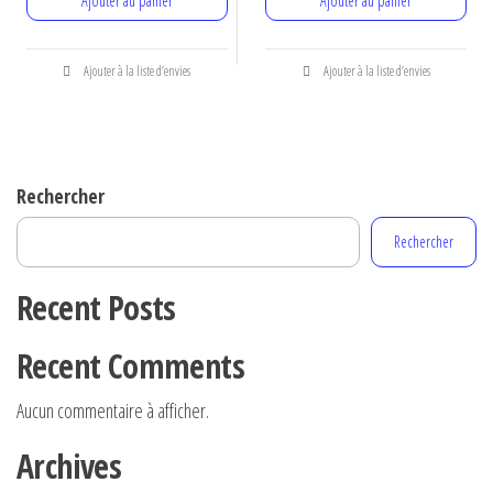
Ajouter au panier
Ajouter au panier
initial
actuel
initial
actuel
était :
est :
était :
est :
€2.00.
€1.00.
€2.00.
€1.00.
Ajouter à la liste d’envies
Ajouter à la liste d’envies
Rechercher
Rechercher
Recent Posts
Recent Comments
Aucun commentaire à afficher.
Archives